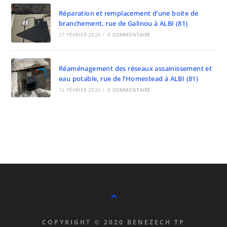
Réparation et remplacement d’une boite de
branchement, rue de Galinou à ALBI (81)
27 FÉVRIER 2026
/
0 COMMENTAIRE
Réaménagement des réseaux assainissement et
eau potable, rue de l’Homestead à ALBI (81)
12 FÉVRIER 2026
/
0 COMMENTAIRE
^
COPYRIGHT © 2020 BENEZECH TP