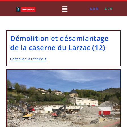
ABR
A2R
Démolition et désamiantage
de la caserne du Larzac (12)
Continuer La Lecture