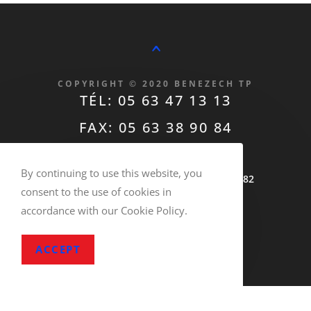
^
COPYRIGHT © 2020 BENEZECH TP
TÉL: 05 63 47 13 13
FAX: 05 63 38 90 84
contact@benezechtp.fr
By continuing to use this website, you
T.V.A Intracommunautaire FR70305475782
consent to the use of cookies in
ALBI REMBLAIS RECYCLÉS
accordance with our Cookie Policy.
ALBI BÉTON RECYCLÉS
ACCEPT
Mentions légales