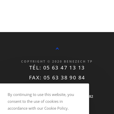
^
COPYRIGHT © 2020 BENEZECH TP
TÉL: 05 63 47 13 13
FAX: 05 63 38 90 84
contact@benezechtp.fr
By continuing to use this website, you
T.V.A Intracommunautaire FR70305475782
consent to the use of cookies in
ALBI REMBLAIS RECYCLÉS
accordance with our Cookie Policy.