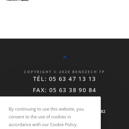
^
COPYRIGHT © 2020 BENEZECH TP
TÉL: 05 63 47 13 13
FAX: 05 63 38 90 84
contact@benezechtp.fr
By continuing to use this website, you
T.V.A Intracommunautaire FR70305475782
consent to the use of cookies in
ALBI REMBLAIS RECYCLÉS
accordance with our Cookie Policy.