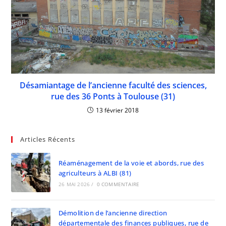
Désamiantage de l’ancienne faculté des sciences,
rue des 36 Ponts à Toulouse (31)
13 février 2018
Articles Récents
Réaménagement de la voie et abords, rue des
agriculteurs à ALBI (81)
26 MAI 2026
/
0 COMMENTAIRE
Démolition de l’ancienne direction
départementale des finances publiques, rue de