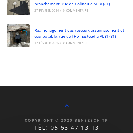
branchement, rue de Galinou à ALBI (81)
27 FÉVRIER 2026
/
0 COMMENTAIRE
Réaménagement des réseaux assainissement et
eau potable, rue de l’Homestead à ALBI (81)
12 FÉVRIER 2026
/
0 COMMENTAIRE
^
COPYRIGHT © 2020 BENEZECH TP
TÉL: 05 63 47 13 13