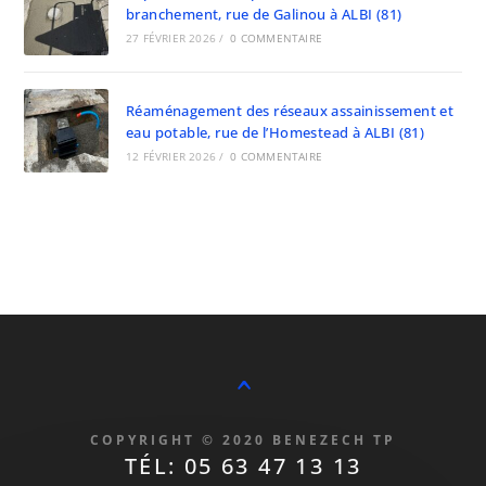
branchement, rue de Galinou à ALBI (81)
27 FÉVRIER 2026
/
0 COMMENTAIRE
Réaménagement des réseaux assainissement et
eau potable, rue de l’Homestead à ALBI (81)
12 FÉVRIER 2026
/
0 COMMENTAIRE
^
COPYRIGHT © 2020 BENEZECH TP
TÉL: 05 63 47 13 13