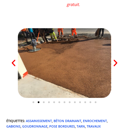
gratuit.
ÉTIQUETTES
:
ASSAINISSEMENT
,
BÉTON DRAINANT
,
ENROCHEMENT
,
GABIONS
,
GOUDRONNAGE
,
POSE BORDURES
,
TARN
,
TRAVAUX