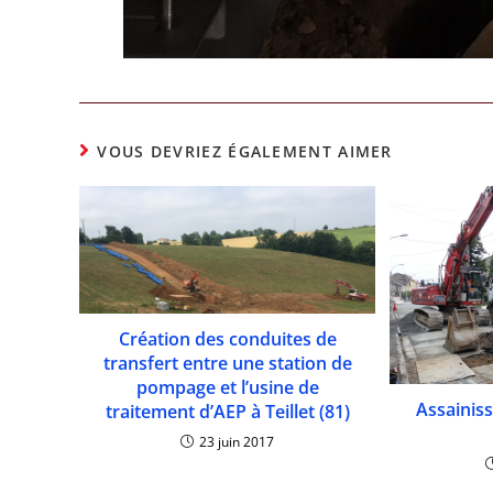
VOUS DEVRIEZ ÉGALEMENT AIMER
Création des conduites de
transfert entre une station de
pompage et l’usine de
Assainis
traitement d’AEP à Teillet (81)
23 juin 2017