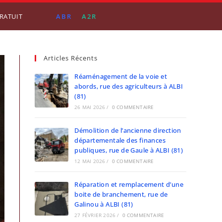
GRATUIT
ABR
A2R
Articles Récents
Réaménagement de la voie et
abords, rue des agriculteurs à ALBI
(81)
26 MAI 2026
/
0 COMMENTAIRE
Démolition de l’ancienne direction
départementale des finances
publiques, rue de Gaule à ALBI (81)
12 MAI 2026
/
0 COMMENTAIRE
Réparation et remplacement d’une
boite de branchement, rue de
Galinou à ALBI (81)
27 FÉVRIER 2026
/
0 COMMENTAIRE