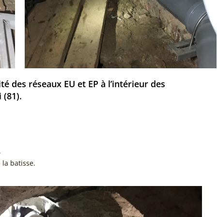
té des réseaux EU et EP à l’intérieur des
bi (81).
és).
on).
 la batisse.